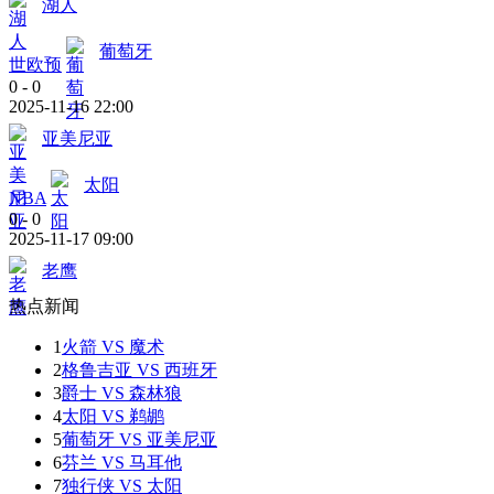
湖人
葡萄牙
世欧预
0
-
0
2025-11-16 22:00
亚美尼亚
太阳
NBA
0
-
0
2025-11-17 09:00
老鹰
热点新闻
1
火箭 VS 魔术
2
格鲁吉亚 VS 西班牙
3
爵士 VS 森林狼
4
太阳 VS 鹈鹕
5
葡萄牙 VS 亚美尼亚
6
芬兰 VS 马耳他
7
独行侠 VS 太阳