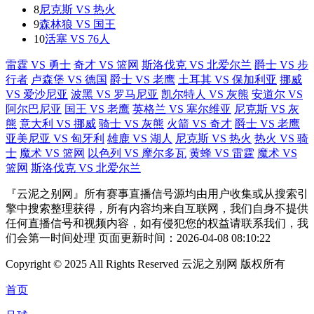
8
尼克斯 VS 热火
9
森林狼 VS 国王
10
活塞 VS 76人
雷霆 VS 勇士
奇才 VS 篮网
斯洛伐克 VS 北爱尔兰
爵士 VS 步
行者
卢森堡 VS 德国
爵士 VS 老鹰
土耳其 VS 保加利亚
挪威
VS 爱沙尼亚
波黑 VS 罗马尼亚
凯尔特人 VS 灰熊
安道尔 VS
阿尔巴尼亚
国王 VS 老鹰
英格兰 VS 塞尔维亚
尼克斯 VS 灰
熊
意大利 VS 挪威
骑士 VS 灰熊
火箭 VS 奇才
爵士 VS 老鹰
亚美尼亚 VS 匈牙利
雄鹿 VS 湖人
尼克斯 VS 热火
热火 VS 骑
士
魔术 VS 篮网
以色列 VS 摩尔多瓦
黄蜂 VS 雷霆
魔术 VS
篮网
斯洛伐克 VS 北爱尔兰
『云泥之别网』所有赛事直播信号源均由用户收集或从搜索引
擎中搜索整理获得，所有内容均来自互联网，我们自身不提供
任何直播信号和视频内容，如有侵犯您的权益请联系我们，我
们会第一时间处理 页面更新时间：2026-04-08 08:10:22
Copyright © 2025 All Rights Reserved 云泥之别网 版权所有
首页