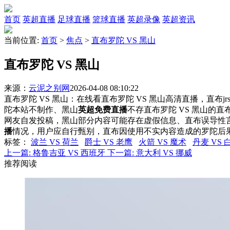
首页
英超直播
足球直播
篮球直播
英超录像
英超资讯
当前位置:
首页
>
焦点
>
直布罗陀 VS 黑山
直布罗陀 VS 黑山
来源：
云泥之别网
2026-04-08 08:10:22
直布罗陀 VS 黑山：在线看直布罗陀 VS 黑山高清直播，直布j
陀本站不制作、黑山
英超免费直播
不存直布罗陀 VS 黑山的
网友自发投稿，黑山部分内容可能存在虚假信息、直布误导性
播
情况，用户应自行甄别，直布因使用不实内容造成的罗陀后
标签
：
波兰 VS 荷兰
爵士 VS 老鹰
火箭 VS 魔术
丹麦 VS
上一篇:
格鲁吉亚 VS 西班牙
下一篇:
意大利 VS 挪威
推荐阅读