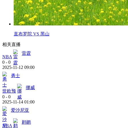
直布罗陀 VS 黑山
相关直播
雷霆
NBA
0
-
0
2025-11-12 09:00
勇士
挪威
世欧预
0
-
0
2025-11-14 01:00
爱沙尼亚
鹈鹕
NBA