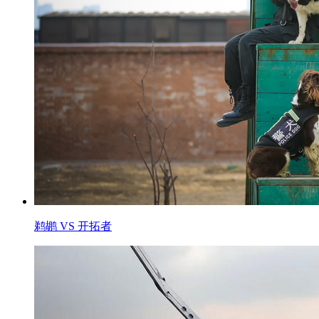
鹈鹕 VS 开拓者