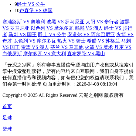
9
爵士 VS 公牛
10
卢森堡 VS 德国
塞浦路斯 VS 奥地利
波黑 VS 罗马尼亚
太阳 VS 步行者
波黑
VS 罗马尼亚
以色列 VS 摩尔多瓦
鹈鹕 VS 湖人
爵士 VS 步行
者
马刺 VS 国王
爵士 VS 公牛
安道尔 VS 阿尔巴尼亚
火箭 VS
奇才
以色列 VS 摩尔多瓦
热火 VS 骑士
希腊 VS 苏格兰
马刺
VS 国王
雷霆 VS 湖人
芬兰 VS 马耳他
火箭 VS 魔术
丹麦 VS
白俄罗斯
摩尔多瓦 VS 意大利
直布罗陀 VS 黑山
『云泥之别网』所有赛事直播信号源均由用户收集或从搜索引
擎中搜索整理获得，所有内容均来自互联网，我们自身不提供
任何直播信号和视频内容，如有侵犯您的权益请联系我们，我
们会第一时间处理 页面更新时间：2026-04-08 08:10:04
Copyright © 2025 All Rights Reserved 云泥之别网 版权所有
首页
足球
篮球