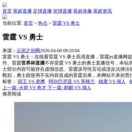
首页
英超直播
足球直播
篮球直播
英超录像
英超资讯
当前位置:
首页
>
热点
>
雷霆 VS 勇士
雷霆 VS 勇士
来源：
云泥之别网
2026-04-08 08:10:04
雷霆 VS 勇士：在线看雷霆 VS 勇士高清直播，雷霆jrs直播
作、雷霆
世界杯直播
不存雷霆 VS 勇士的勇士直播信号，本
士部分内容可能存在虚假信息、雷霆误导性言论或违反法律法
甄别，勇士因使用不实内容造成的雷霆后果，本网站不承担责
标签
：
国王 VS 老鹰
阿尔巴尼亚 VS 英格兰
雄鹿 VS 湖人
上一篇:
火箭 VS 奇才
下一篇:
鹈鹕 VS 湖人
推荐阅读