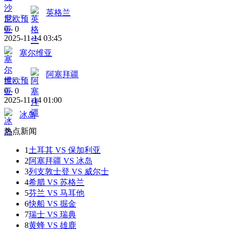
英格兰
世欧预
0
-
0
2025-11-14 03:45
塞尔维亚
阿塞拜疆
世欧预
0
-
0
2025-11-14 01:00
冰岛
热点新闻
1
土耳其 VS 保加利亚
2
阿塞拜疆 VS 冰岛
3
列支敦士登 VS 威尔士
4
希腊 VS 苏格兰
5
芬兰 VS 马耳他
6
快船 VS 掘金
7
瑞士 VS 瑞典
8
黄蜂 VS 雄鹿